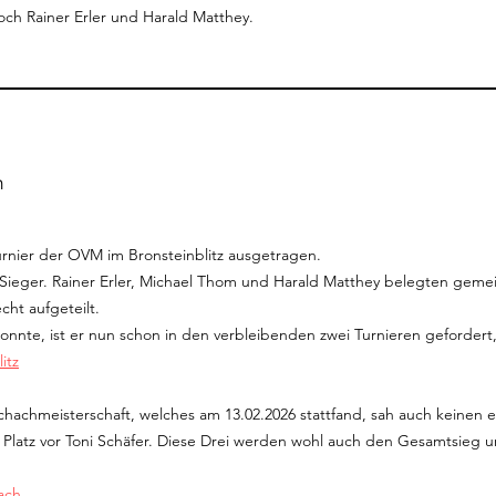
ch Rainer Erler und Harald Matthey.
n
rnier der OVM im Bronsteinblitz ausgetragen.
 Sieger. Rainer Erler, Michael Thom und Harald Matthey belegten gemei
ht aufgeteilt.
konnte, ist er nun schon in den verbleibenden zwei Turnieren geforder
itz
schachmeisterschaft, welches am 13.02.2026 stattfand, sah auch keinen 
en Platz vor Toni Schäfer. Diese Drei werden wohl auch den Gesamtsieg u
ach