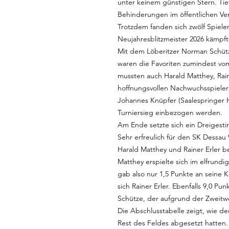
unter keinem günstigen Stern. Tie
Behinderungen im öffentlichen Ve
Trotzdem fanden sich zwölf Spiele
Neujahresblitzmeister 2026 kämpft
Mit dem Löberitzer Norman Schütz
waren die Favoriten zumindest vo
mussten auch Harald Matthey, Rain
hoffnungsvollen Nachwuchsspieler 
Johannes Knüpfer (Saalespringer 
Turniersieg einbezogen werden.
Am Ende setzte sich ein Dreigesti
Sehr erfreulich für den SK Dessau 
Harald Matthey und Rainer Erler 
Matthey erspielte sich im elfrundi
gab also nur 1,5 Punkte an seine 
sich Rainer Erler. Ebenfalls 9,0 Pun
Schütze, der aufgrund der Zweitwe
Die Abschlusstabelle zeigt, wie deu
Rest des Feldes abgesetzt hatten