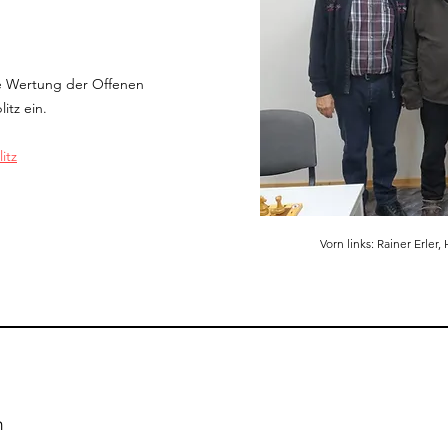
die Wertung der Offenen
itz ein.
itz
Vorn links: Rainer Erle
n