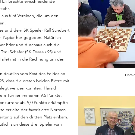
f Elli brachte einschneidende
rkehr.
r aus fünf Vereinen, die um den
en.
e und dem SK Spieler Ralf Schubert
m Papier her gegeben. Natürlich
er Erler und durchaus auch die
Toni Schäfer (SK Dessau 93) und
Halle) mit in die Rechnung um den
rn deutlich vom Rest des Feldes ab.
Harald
93, dass die ersten beiden Plätze mit
belegt werden konnten. Harald
gem Turnier immerhin 9,5 Punkte,
Konkurrenz ab. 9,0 Punkte erkämpfte
kte erzielte der favorisierte Norman
rtung auf den dritten Platz einkam.
tlich sich diese drei Spieler vom
.