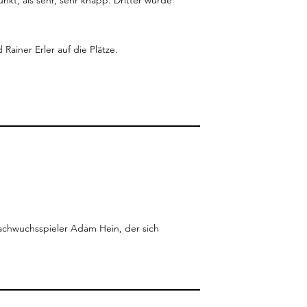
unkt, als sehr, sehr knapp. Dritter wurde
Rainer Erler auf die Plätze.
achwuchsspieler Adam Hein, der sich