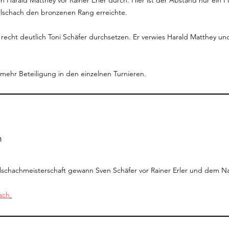
ch Harald Matthey vor Rainer Erler durch. Hier ist der Abstand nur ein P
ellschach den bronzenen Rang erreichte.
recht deutlich Toni Schäfer durchsetzen. Er verwies Harald Matthey und 
 mehr Beteiligung in den einzelnen Turnieren.
n
llschachmeisterschaft gewann Sven Schäfer vor Rainer Erler und dem N
ach