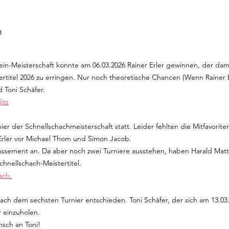
n
ein-Meisterschaft konnte am 06.03.2026 Rainer Erler gewinnen, der da
titel 2026 zu erringen. Nur noch theoretische Chancen (Wenn Rainer Er
d Toni Schäfer.
itz
ier der Schnellschachmeisterschaft statt. Leider fehlten die Mitfavorit
Erler vor Michael Thom und Simon Jacob.
Klassement an. Da aber noch zwei Turniere ausstehen, haben Harald Mat
hnellschach-Meistertitel.
ach
s nach dem sechsten Turnier entschieden. Toni Schäfer, der sich am 13.03
r einzuholen.
nsch an Toni!